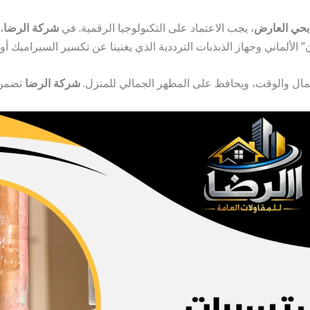
بحي العارض
، يجب الاعتماد على التكنولوجيا الرقمية. في
شركة الرضا
،
لألماني وجهاز الذبذبات الترددية الذي يغنينا عن تكسير السيراميك أو ال
لمال والوقت، ويحافظ على المظهر الجمالي للمنزل.
شركة الرضا
تضمن ل