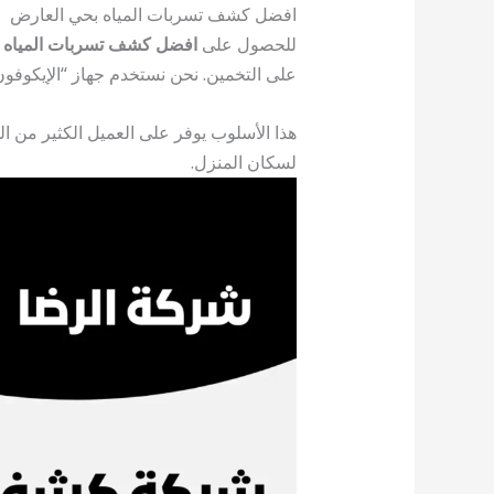
افضل كشف تسربات المياه بحي العارض
للحصول على
افضل كشف تسربات المياه 
على التخمين. نحن نستخدم جهاز “الإيكوفون” ا
هذا الأسلوب يوفر على العميل الكثير من ا
لسكان المنزل.