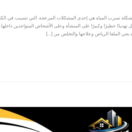
شكلة تسرب المياه هي إحدى المشكلات المزعجة. التي تتسبب في الكثي
 تهديدًا خطيرًا وكبيرًا على المنشأة وعلى الأشخاص المتواجدين داخلها
حي الملقا الرياض وعلاجها والتخلص من […]