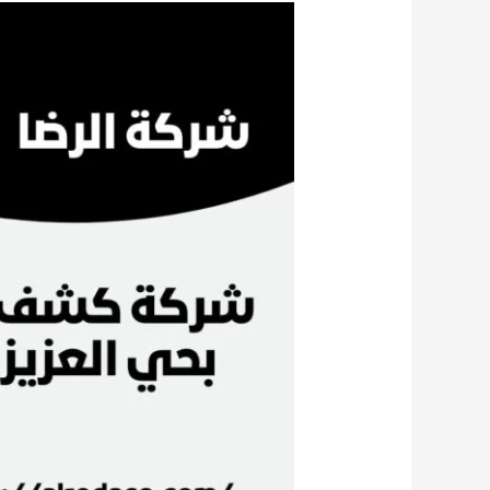
شركة
كشف
تسربات
المياه
بحي
العزيزية