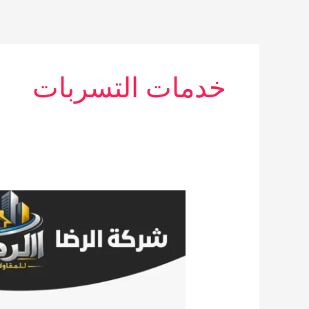
خطي
لى
لمحتوى
خدمات التسربات
كشف
تسربات
المياه
بحي
الملقا
بالرياض