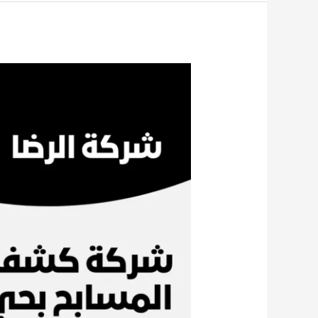
كشف
تسربات
المسابح
بحي
العارض